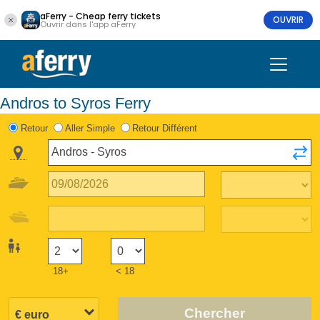
aFerry - Cheap ferry tickets
OUVRIR
Ouvrir dans l'app aFerry
Andros to Syros Ferry
Retour
Aller Simple
Retour Différent
18+
< 18
Chercher