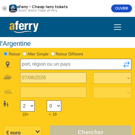
aFerry - Cheap ferry tickets
OUVRIR
Ouvrir dans l'app aFerry
l'Argentine
Retour
Aller Simple
Retour Différent
18+
< 18
Chercher