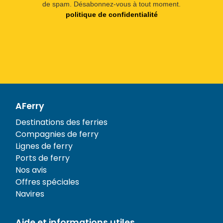
de spam. Désabonnez-vous à tout moment.
politique de confidentialité
AFerry
Destinations des ferries
Compagnies de ferry
Lignes de ferry
Ports de ferry
Nos avis
Offres spéciales
Navires
Aide et informations utiles