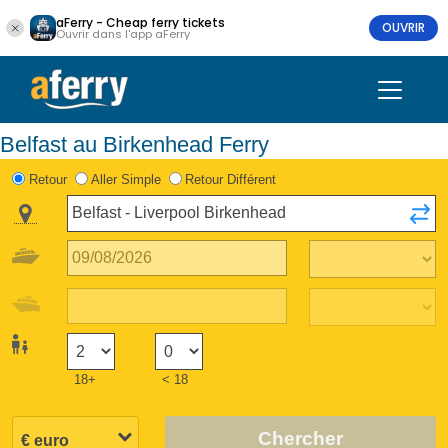
aFerry - Cheap ferry tickets
OUVRIR
Ouvrir dans l'app aFerry
Belfast au Birkenhead Ferry
Retour
Aller Simple
Retour Différent
18+
< 18
Chercher