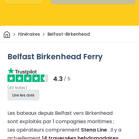
Maison
Itinéraires
Belfast-Birkenhead
Belfast Birkenhead Ferry
4.3
/ 5
(
40
Notes
)
Lire les avis
Les bateaux depuis Belfast vers Birkenhead
sont exploités par 1 compagnies maritimes ;
Les opérateurs comprennent
Stena Line
.
Il y a
actuellement
14 traversées hebdomadaires