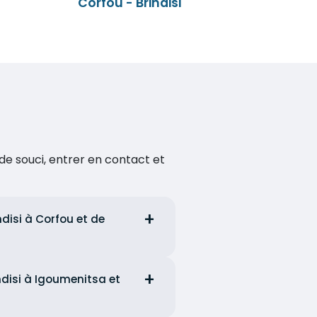
Corfou - Brindisi
de souci, entrer en contact et
ndisi à Corfou et de
ndisi à Igoumenitsa et