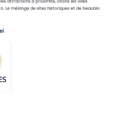
s attractions à proximité, citons les villes
to. Le mélange de sites historiques et de beautés
si