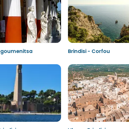
- Igoumenitsa
Brindisi - Corfou