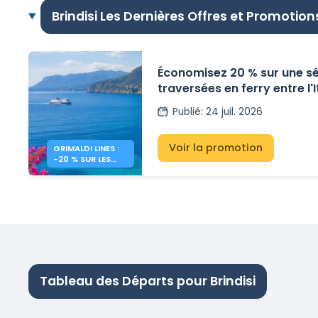
Brindisi Les Dernières Offres et Promotion
Économisez 20 % sur une sé
traversées en ferry entre l'It
Grèce avec Grimaldi Lines.
Publié
:
24 juil. 2026
Voir la promotion
GRIMALDI LINES :
-20 % SUR LES
FERRIES VERS LA
GRÈCE
Tableau des Départs pour Brindisi