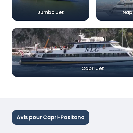
Jumbo Jet
Napo
Capri Jet
Avis pour Capri-Positano