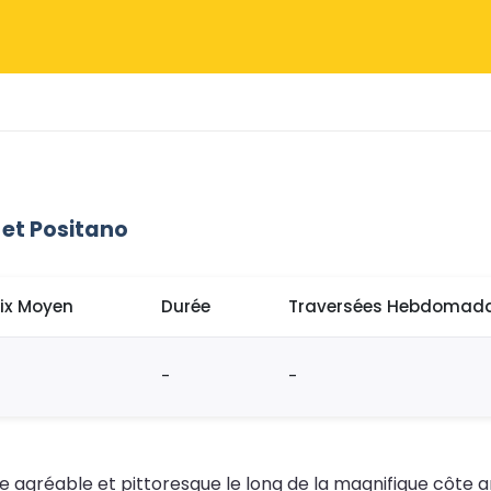
 et Positano
rix Moyen
Durée
Traversées Hebdomada
-
-
ge agréable et pittoresque le long de la magnifique côte 