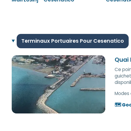
Terminaux Portuaires Pour Cesenatico
Quai 
Ce poin
guichet
disponi
Modes 
🗺️ Go