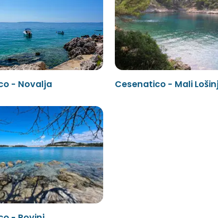
co - Novalja
Cesenatico - Mali Lošin
o - Rovinj