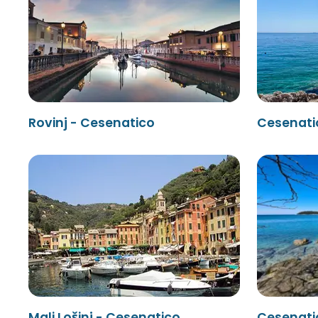
Rovinj - Cesenatico
Cesenati
Mali Lošinj - Cesenatico
Cesenatic