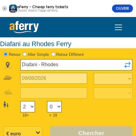
aFerry - Cheap ferry tickets
OUVRIR
Ouvrir dans l'app aFerry
Diafani au Rhodes Ferry
Retour
Aller Simple
Retour Différent
18+
< 18
Chercher