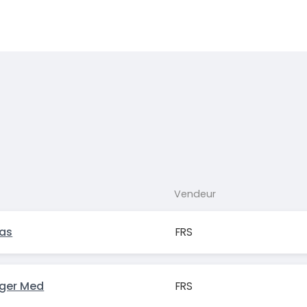
Vendeur
ras
FRS
nger Med
FRS