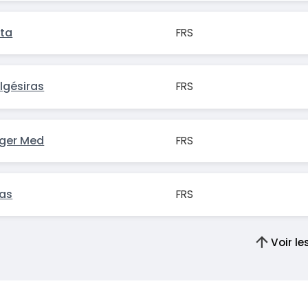
uta
FRS
lgésiras
FRS
nger Med
FRS
ras
FRS
Voir l