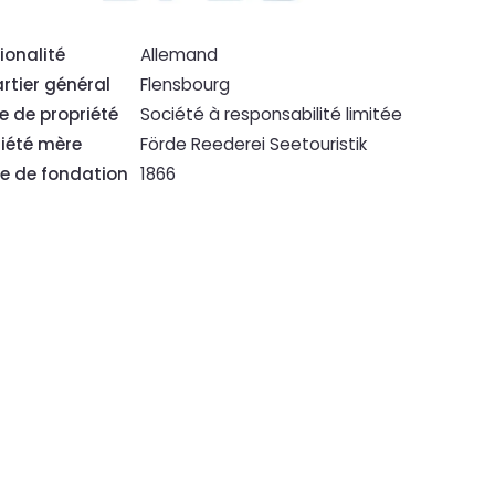
ionalité
Allemand
rtier général
Flensbourg
e de propriété
Société à responsabilité limitée
iété mère
Förde Reederei Seetouristik
e de fondation
1866