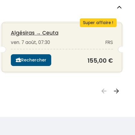
Super affaire !
Algésiras
→
Ceuta
ven. 7 août, 07:30
FRS
155,00 €
Rechercher