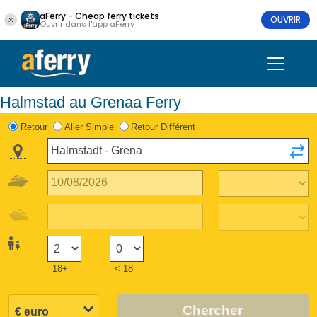
aFerry - Cheap ferry tickets
OUVRIR
Ouvrir dans l'app aFerry
Halmstad au Grenaa Ferry
Retour
Aller Simple
Retour Différent
18+
< 18
Chercher