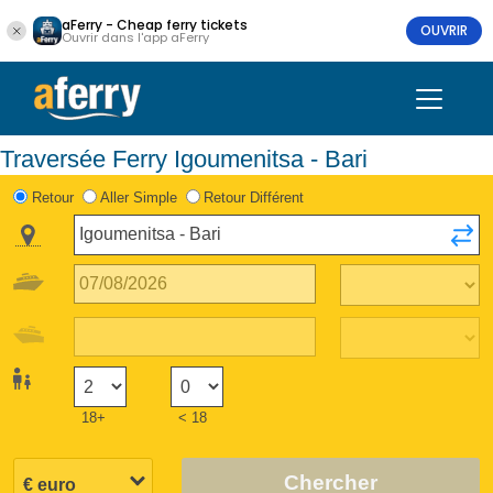
aFerry - Cheap ferry tickets
OUVRIR
Ouvrir dans l'app aFerry
Traversée Ferry Igoumenitsa - Bari
Retour
Aller Simple
Retour Différent
18+
< 18
Chercher