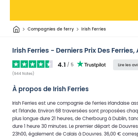
Maison
Compagnies de ferry
Irish Ferries
Irish Ferries - Derniers Prix Des Ferries,
4.1
/ 5
Lire les av
(
944
Notes
)
À propos de Irish Ferries
Irish Ferries est une compagnie de ferries irlandaise ass
et l'Irlande. Environ 68 traversées sont proposées cha
plus longue dure 21 heures, de Cherbourg à Dublin, tand
dure 1 heure 30 minutes. Le premier départ de Douvres p
23h00, également de Calais à Douvres. 36,00 € corresp