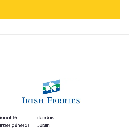
ionalité
irlandais
rtier général
Dublin