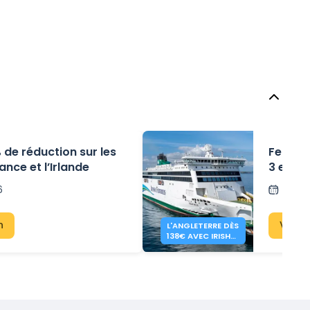
 % de réduction sur les
Ferries
rance et l’Irlande
3 et 5 
6
Publi
n
Voir 
L'ANGLETERRE DÈS
138€ AVEC IRISH
FERRIES