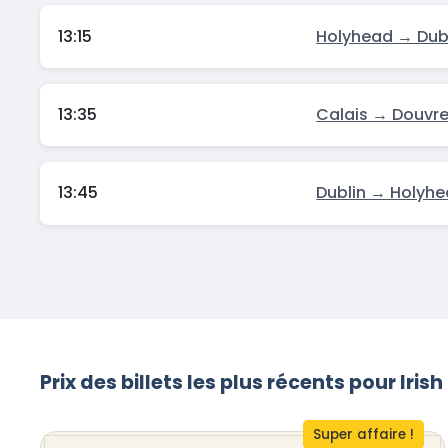
13:15
Holyhead → Dub
13:35
Calais → Douvr
13:45
Dublin → Holyh
Prix des billets les plus récents pour Irish
Super affaire !