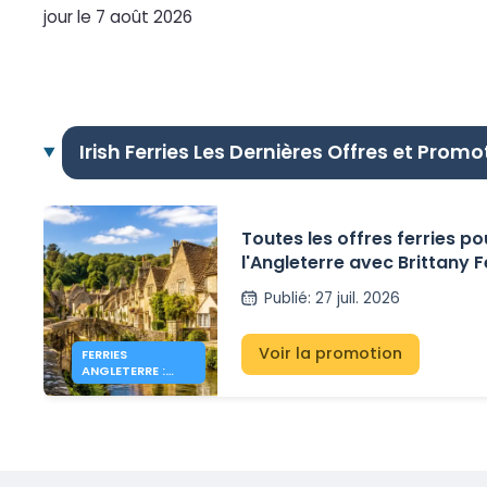
jour le 7 août 2026
Irish Ferries Les Dernières Offres et Promo
Toutes les offres ferries po
l'Angleterre avec Brittany F
Irish Ferries et P&O Ferries
Publié
:
27 juil. 2026
Voir la promotion
FERRIES
ANGLETERRE :
TOUTES LES
OFFRES ET
MEILLEURS PRIX