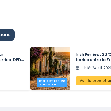
tions
ur
Irish Ferries : 20
erries, DFDS,
ferries entre la F
 dès 41€
Publié
:
24 juil. 202
Voir la promotio
IRISH FERRIES : -20
% FRANCE –
IRLANDE