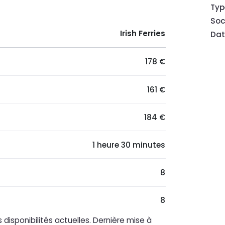
Typ
Soc
Irish Ferries
Dat
178 €
161 €
184 €
1 heure 30 minutes
8
8
 disponibilités actuelles. Dernière mise à