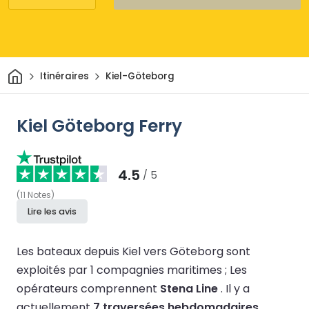
Maison
Itinéraires
Kiel-Göteborg
Kiel Göteborg Ferry
4.5
/ 5
(
11
Notes
)
Lire les avis
Les bateaux depuis Kiel vers Göteborg sont
exploités par 1 compagnies maritimes ;
Les
opérateurs comprennent
Stena Line
.
Il y a
actuellement
7 traversées hebdomadaires