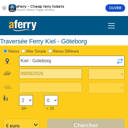
aFerry - Cheap ferry tickets
OUVRIR
Ouvrir dans l'app aFerry
Traversée Ferry Kiel - Göteborg
Retour
Aller Simple
Retour Différent
18+
< 18
Chercher