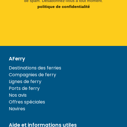
de spam. Désabonnez-vous à tout moment.
politique de confidentialité
AFerry
Destinations des ferries
Compagnies de ferry
Lignes de ferry
Ports de ferry
Nos avis
Offres spéciales
Navires
Aide et informations utiles