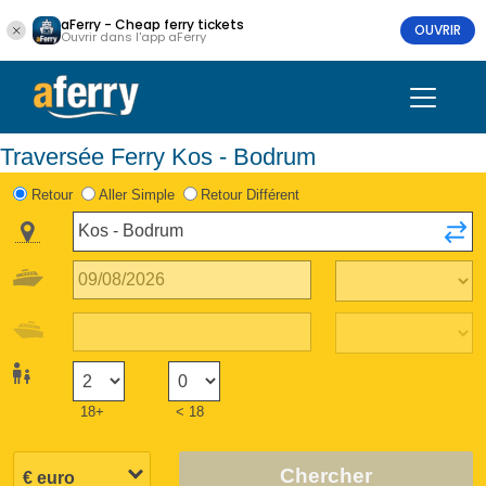
aFerry - Cheap ferry tickets
OUVRIR
Ouvrir dans l'app aFerry
Traversée Ferry Kos - Bodrum
Retour
Aller Simple
Retour Différent
18+
< 18
Chercher