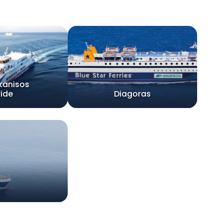
kanisos
ride
Diagoras