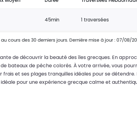
rix Moyen
Durée
Traversées Hebdomada
45min
1 traversées
au cours des 30 derniers jours. Dernière mise à jour : 07/08/20
axante de découvrir la beauté des îles grecques. En approc
 de bateaux de pêche colorés. À votre arrivée, vous pourre
r frais et ses plages tranquilles idéales pour se détendre.
n idéale pour une expérience grecque calme et authentiqu