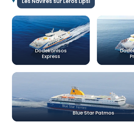
Les Navires sur Léros Lipsi
Dodekanisos
Dode
Express
P
Blue Star Patmos