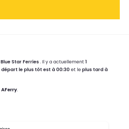
t
Blue Star Ferries
.
Il y a actuellement
1
e
départ le plus tôt est à 00:30
et le
plus tard à
c
AFerry
.