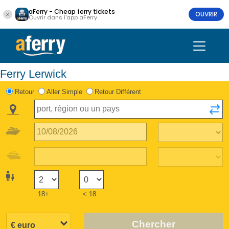
aFerry - Cheap ferry tickets
OUVRIR
Ouvrir dans l'app aFerry
Ferry Lerwick
Retour
Aller Simple
Retour Différent
18+
< 18
Chercher