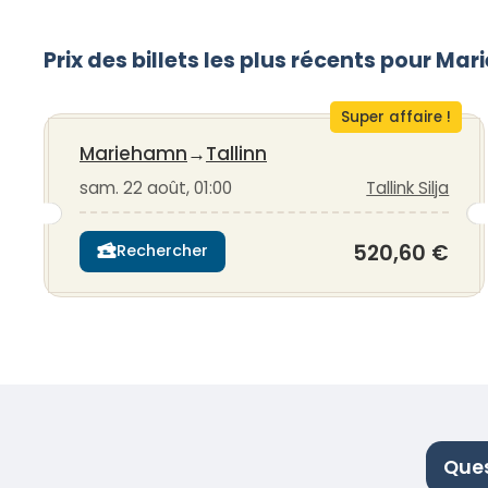
Prix des billets les plus récents pour M
Super affaire !
Mariehamn
→
Tallinn
sam. 22 août, 01:00
Tallink Silja
520,60 €
Rechercher
Ques