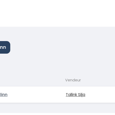
inn
Vendeur
linn
Tallink Silja