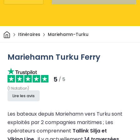
Maison
Itinéraires
Mariehamn-Turku
Mariehamn Turku Ferry
5
/ 5
(
1
Notation
)
Lire les avis
Les bateaux depuis Mariehamn vers Turku sont
exploités par 2 compagnies maritimes ;
Les
opérateurs comprennent
Tallink Silja et
Viking Line
.
Il y a actuellement
14 traversées