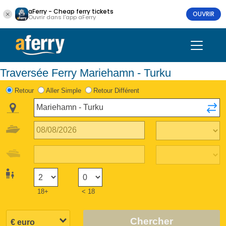
aFerry - Cheap ferry tickets
OUVRIR
Ouvrir dans l'app aFerry
Traversée Ferry Mariehamn - Turku
Retour
Aller Simple
Retour Différent
18+
< 18
Chercher