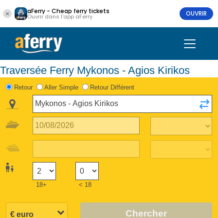
aFerry - Cheap ferry tickets
OUVRIR
Ouvrir dans l'app aFerry
Traversée Ferry Mykonos - Agios Kirikos
Retour
Aller Simple
Retour Différent
18+
< 18
Chercher