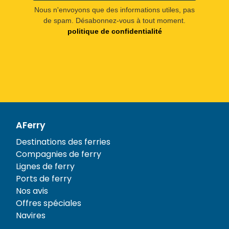
Nous n'envoyons que des informations utiles, pas
de spam. Désabonnez-vous à tout moment.
politique de confidentialité
AFerry
Destinations des ferries
Compagnies de ferry
Lignes de ferry
Ports de ferry
Nos avis
Offres spéciales
Navires