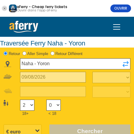
aFerry - Cheap ferry tickets
OUVRIR
Ouvrir dans l'app aFerry
Traversée Ferry Naha - Yoron
Retour
Aller Simple
Retour Différent
18+
< 18
Chercher