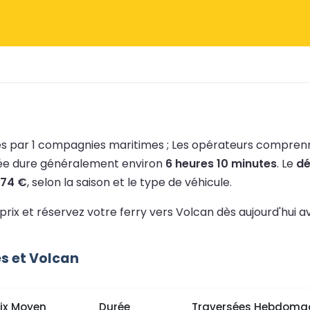
és par 1 compagnies maritimes ;
Les opérateurs compre
sée dure généralement environ
6 heures 10 minutes
.
Le
dé
74 €
, selon la saison et le type de véhicule.
 prix et réservez votre ferry vers Volcan dès aujourd'hui 
s et Volcan
rix Moyen
Durée
Traversées Hebdoma