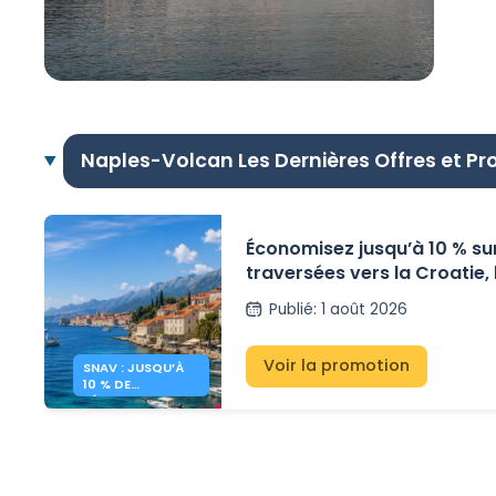
Naples-Volcan Les Dernières Offres et P
Économisez jusqu’à 10 % sur
traversées vers la Croatie, l
Éoliennes et les îles Pontine
Publié
:
1 août 2026
Voir la promotion
SNAV : JUSQU’À
10 % DE
RÉDUCTION VERS
LA CROATIE ET
L’ITALIE