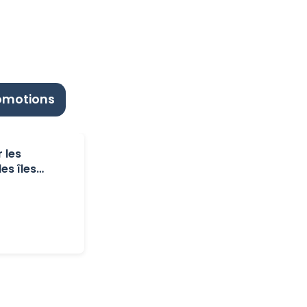
romotions
 les
es îles
s