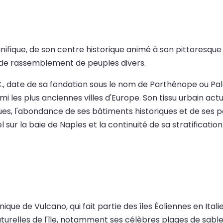
magnifique, de son centre historique animé à son pittoresq
eu de rassemblement de peuples divers.
C., date de sa fondation sous le nom de Parthénope ou Pala
armi les plus anciennes villes d'Europe. Son tissu urbain 
rues, l'abondance de ses bâtiments historiques et de ses 
r la baie de Naples et la continuité de sa stratification 
anique de Vulcano, qui fait partie des îles Éoliennes en Ita
naturelles de l'île, notamment ses célèbres plages de sabl