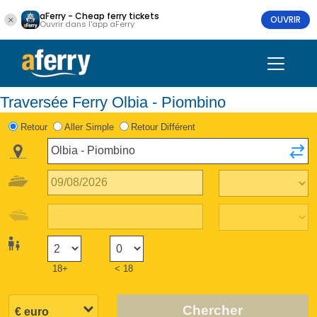
aFerry - Cheap ferry tickets
OUVRIR
Ouvrir dans l'app aFerry
Traversée Ferry Olbia - Piombino
Retour
Aller Simple
Retour Différent
18+
< 18
Chercher