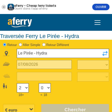
aFerry - Cheap ferry tickets
OUVRIR
Ouvrir dans l'app aFerry
Traversée Ferry Le Pirée - Hydra
Retour
Aller Simple
Retour Différent
18+
< 18
Chercher