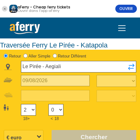
aFerry - Cheap ferry tickets
OUVRIR
Ouvrir dans l'app aFerry
Traversée Ferry Le Pirée - Katapola
Retour
Aller Simple
Retour Différent
18+
< 18
Chercher