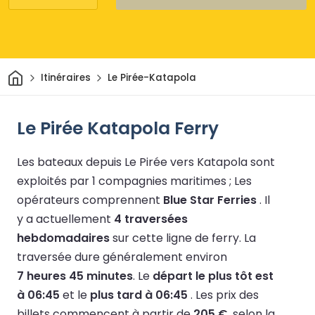
Maison
Itinéraires
Le Pirée-Katapola
Le Pirée Katapola Ferry
Les bateaux depuis Le Pirée vers Katapola sont
exploités par 1 compagnies maritimes ;
Les
opérateurs comprennent
Blue Star Ferries
.
Il
y a actuellement
4 traversées
hebdomadaires
sur cette ligne de ferry.
La
traversée dure généralement environ
7 heures 45 minutes
.
Le
départ le plus tôt est
à 06:45
et le
plus tard à 06:45
.
Les prix des
billets commencent à partir de
205 €
, selon la