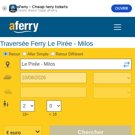
aFerry - Cheap ferry tickets
OUVRIR
Ouvrir dans l'app aFerry
Traversée Ferry Le Pirée - Milos
Retour
Aller Simple
Retour Différent
18+
< 18
Chercher