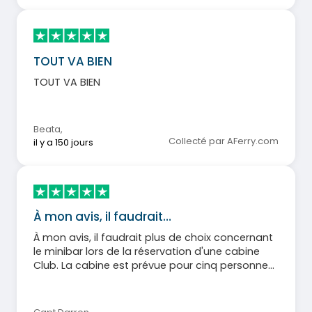
TOUT VA BIEN
TOUT VA BIEN
Beata
,
Collecté par AFerry.com
il y a 150 jours
À mon avis, il faudrait…
À mon avis, il faudrait plus de choix concernant
le minibar lors de la réservation d'une cabine
Club. La cabine est prévue pour cinq personnes,
mais le minibar est limité à trois ! Je préférerais
que le café Costalot soit remplacé par un café
de meilleure qualité.