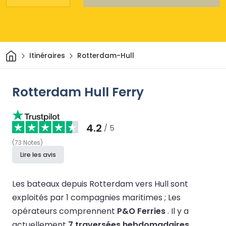
Maison
Itinéraires
Rotterdam-Hull
Rotterdam Hull Ferry
4.2
/ 5
(
73
Notes
)
Lire les avis
Les bateaux depuis Rotterdam vers Hull sont
exploités par 1 compagnies maritimes ;
Les
opérateurs comprennent
P&O Ferries
.
Il y a
actuellement
7 traversées hebdomadaires