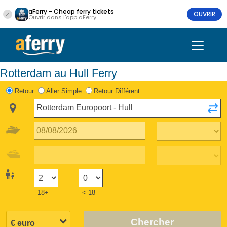
aFerry - Cheap ferry tickets
OUVRIR
Ouvrir dans l'app aFerry
Rotterdam au Hull Ferry
Retour
Aller Simple
Retour Différent
18+
< 18
Chercher