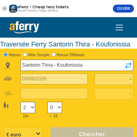
aFerry - Cheap ferry tickets
OUVRIR
Ouvrir dans l'app aFerry
Traversée Ferry Santorin Thira - Koufonissia
Retour
Aller Simple
Retour Différent
18+
< 18
Chercher