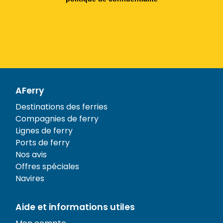
AFerry
Destinations des ferries
Compagnies de ferry
Lignes de ferry
Ports de ferry
Nos avis
Offres spéciales
Navires
Aide et informations utiles