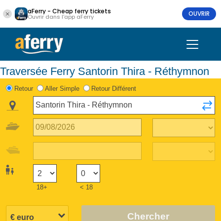
aFerry - Cheap ferry tickets
OUVRIR
Ouvrir dans l'app aFerry
Traversée Ferry Santorin Thira - Réthymnon
Retour
Aller Simple
Retour Différent
18+
< 18
Chercher