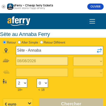
aFerry - Cheap ferry tickets
OUVRIR
Ouvrir dans l'app aFerry
Sète au Annaba Ferry
Retour
Aller Simple
Retour Différent
18+
< 18
Chercher