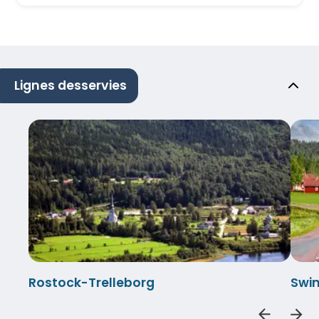
Lignes desservies
Rostock-Trelleborg
Swin