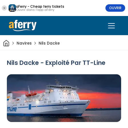
aFerry - Cheap ferry tickets
OUVRIR
Ouvrir dans l'app aFerry
Maison
Navires
Nils Dacke
Nils Dacke - Exploité Par TT-Line