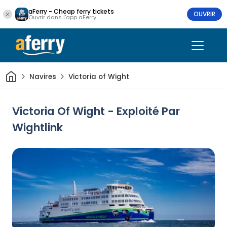
aFerry - Cheap ferry tickets
OUVRIR
Ouvrir dans l'app aFerry
Maison
Navires
Victoria of Wight
Victoria Of Wight - Exploité Par
Wightlink