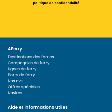
politique de confidentialité
AFerry
Destinations des ferries
Compagnies de ferry
Lignes de ferry
Ports de ferry
Nos avis
Offres spéciales
Navires
Aide et informations utiles