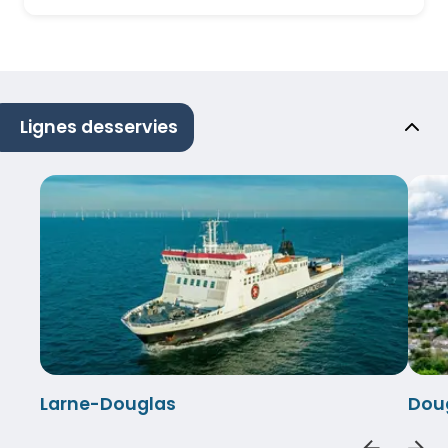
Lignes desservies
Larne-Douglas
Dou