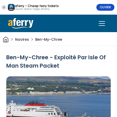
aFerry - Cheap ferry tickets
OUVRIR
Ouvrir dans l'app aFerry
Maison
Navires
Ben-My-Chree
Ben-My-Chree - Exploité Par Isle Of
Man Steam Packet