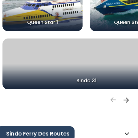
Queen Star 1
Queen St
Sindo 31
Sindo Ferry Des Routes