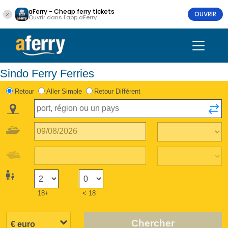
aFerry - Cheap ferry tickets
OUVRIR
Ouvrir dans l'app aFerry
Sindo Ferry Ferries
Retour
Aller Simple
Retour Différent
18+
< 18
Chercher