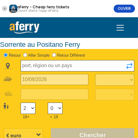
aFerry - Cheap ferry tickets
OUVRIR
Ouvrir dans l'app aFerry
Sorrente au Positano Ferry
Retour
Aller Simple
Retour Différent
18+
< 18
Chercher