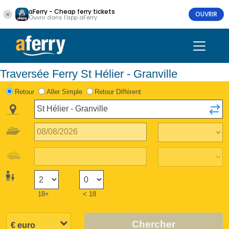
aFerry - Cheap ferry tickets
OUVRIR
Ouvrir dans l'app aFerry
Traversée Ferry St Hélier - Granville
Retour
Aller Simple
Retour Différent
18+
< 18
Chercher