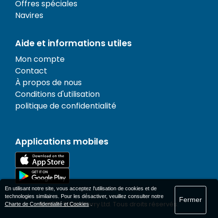
Offres spéciales
Navires
Aide et informations utiles
Mon compte
Contact
À propos de nous
Conditions d'utilisation
politique de confidentialité
Applications mobiles
En utilisant notre site, vous acceptez l'utilisation de cookies et de
technologies similaires. Pour les désactiver, veuillez consulter notre
Fermer
© 1977-
2026
AFerry Ltd. Tous droits réservés.
Charte de Confidentialité et Cookies
.