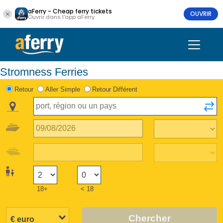
aFerry - Cheap ferry tickets
OUVRIR
Ouvrir dans l'app aFerry
Stromness Ferries
Retour
Aller Simple
Retour Différent
18+
< 18
Chercher