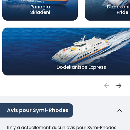
Panagia
Dodekani
Skiadeni
Pride
Dodekanisos Express
Avis pour Symi-Rhodes
Il n'y a actuellement aucun avis pour Symi-Rhodes