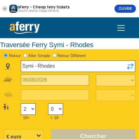
aFerry - Cheap ferry tickets
OUVRIR
Ouvrir dans l'app aFerry
Traversée Ferry Symi - Rhodes
Retour
Aller Simple
Retour Différent
18+
< 18
Chercher