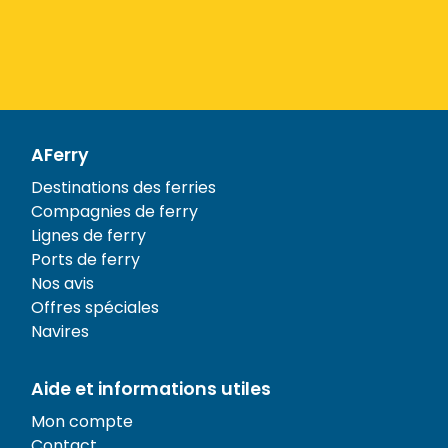
AFerry
Destinations des ferries
Compagnies de ferry
Lignes de ferry
Ports de ferry
Nos avis
Offres spéciales
Navires
Aide et informations utiles
Mon compte
Contact