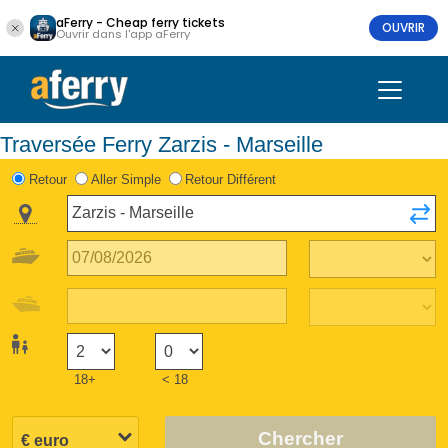
aFerry - Cheap ferry tickets
OUVRIR
Ouvrir dans l'app aFerry
Traversée Ferry Zarzis - Marseille
Retour
Aller Simple
Retour Différent
18+
< 18
Chercher