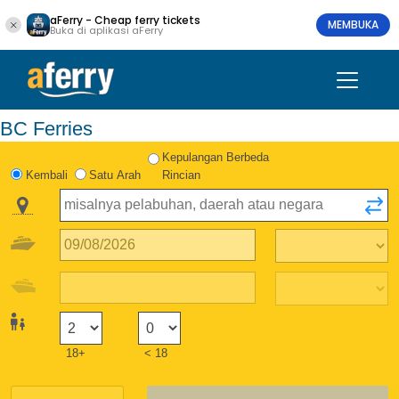
aFerry - Cheap ferry tickets
MEMBUKA
Buka di aplikasi aFerry
BC Ferries
Kepulangan Berbeda
Kembali
Satu Arah
Rincian
18+
< 18