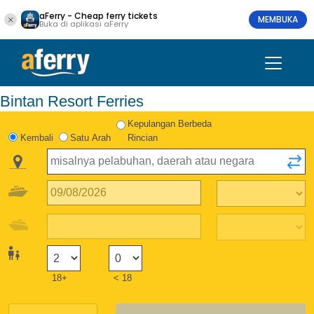
aFerry - Cheap ferry tickets
MEMBUKA
Buka di aplikasi aFerry
Bintan Resort Ferries
Kepulangan Berbeda
Kembali
Satu Arah
Rincian
18+
< 18