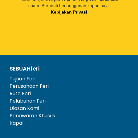
spam. Berhenti berlangganan kapan saja.
Kebijakan Privasi
SEBUAHferi
Tujuan Feri
Perusahaan Feri
Rute Feri
Pelabuhan Feri
Ulasan Kami
Penawaran Khusus
Kapal