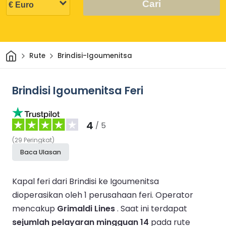
Cari
Rumah
Rute
Brindisi-Igoumenitsa
Brindisi Igoumenitsa Feri
4
/ 5
(
29
Peringkat
)
Baca Ulasan
Kapal feri dari Brindisi ke Igoumenitsa
dioperasikan oleh 1 perusahaan feri.
Operator
mencakup
Grimaldi Lines
.
Saat ini terdapat
sejumlah pelayaran mingguan 14
pada rute