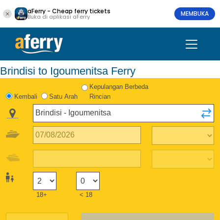
aFerry - Cheap ferry tickets
MEMBUKA
Buka di aplikasi aFerry
Brindisi to Igoumenitsa Ferry
Kepulangan Berbeda
Kembali
Satu Arah
Rincian
18+
< 18