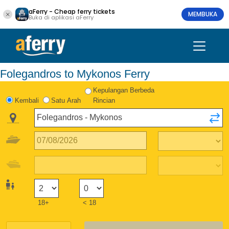
aFerry - Cheap ferry tickets
MEMBUKA
Buka di aplikasi aFerry
Folegandros to Mykonos Ferry
Kepulangan Berbeda
Kembali
Satu Arah
Rincian
18+
< 18