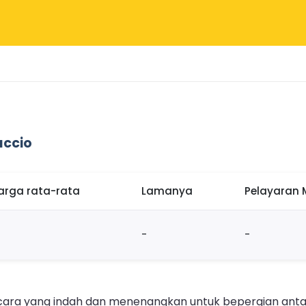
accio
arga rata-rata
Lamanya
Pelayaran
-
-
cara yang indah dan menenangkan untuk bepergian antara 