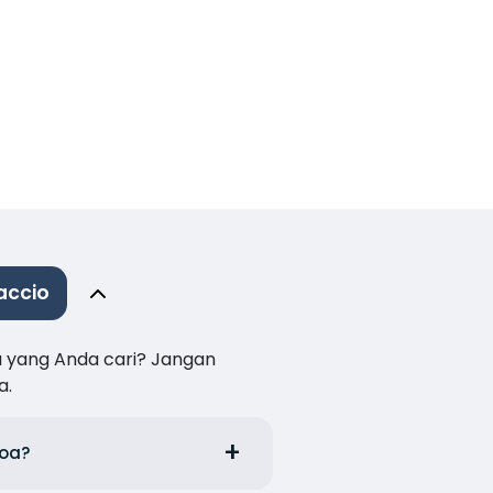
accio
a yang Anda cari? Jangan
a.
noa?