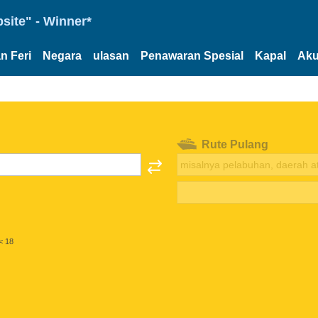
site" - Winner*
n Feri
Negara
ulasan
Penawaran Spesial
Kapal
Aku
Rute Pulang
< 18