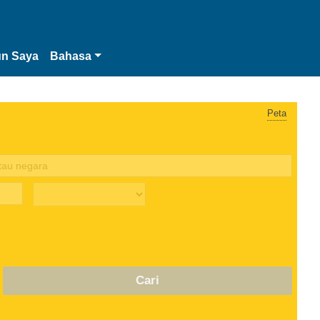
n Saya
Bahasa
Peta
Cari