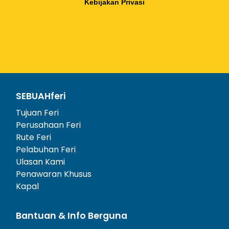
Kebijakan Privasi
SEBUAHferi
Tujuan Feri
Perusahaan Feri
Rute Feri
Pelabuhan Feri
Ulasan Kami
Penawaran Khusus
Kapal
Bantuan & Info Berguna