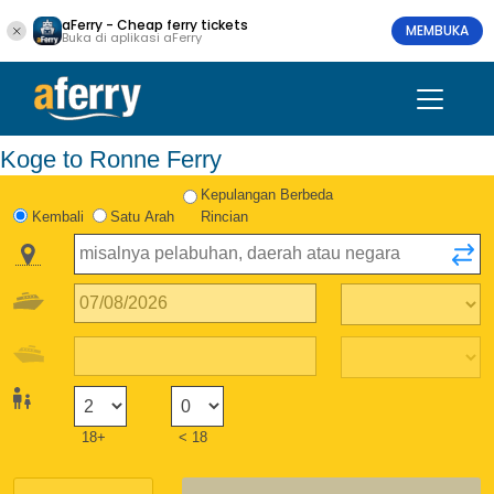
aFerry - Cheap ferry tickets
MEMBUKA
Buka di aplikasi aFerry
Koge to Ronne Ferry
Kepulangan Berbeda
Kembali
Satu Arah
Rincian
18+
< 18