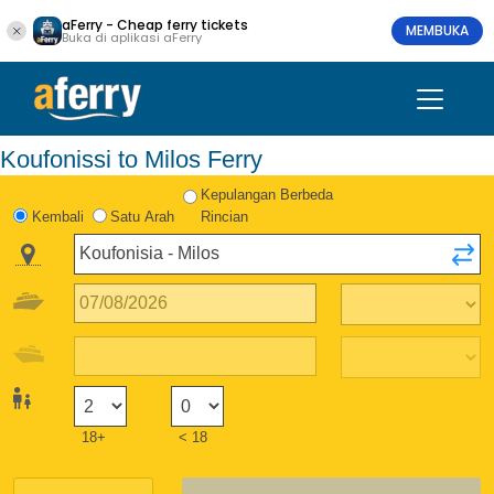
aFerry - Cheap ferry tickets
MEMBUKA
Buka di aplikasi aFerry
Koufonissi to Milos Ferry
Kepulangan Berbeda
Kembali
Satu Arah
Rincian
18+
< 18