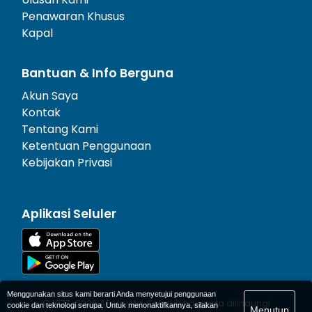
Penawaran Khusus
Kapal
Bantuan & Info Berguna
Akun Saya
Kontak
Tentang Kami
Ketentuan Penggunaan
Kebijakan Privasi
Aplikasi Seluler
Menggunakan situs kami berarti Anda menyetujui penggunaan
© 1977-
2026
AFerry Ltd. Seluruh hak cipta dilindungi
cookie dan teknologi serupa. Untuk menonaktifkannya, silakan
Menutup