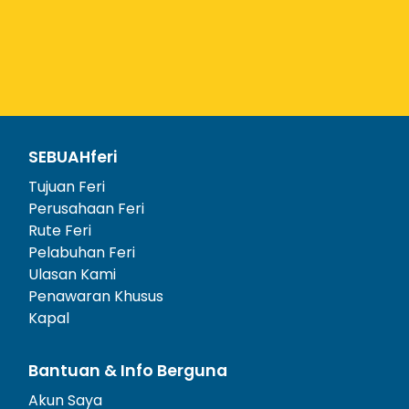
SEBUAHferi
Tujuan Feri
Perusahaan Feri
Rute Feri
Pelabuhan Feri
Ulasan Kami
Penawaran Khusus
Kapal
Bantuan & Info Berguna
Akun Saya