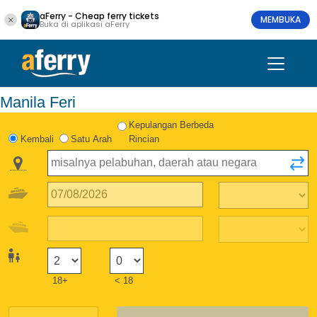
aFerry - Cheap ferry tickets
MEMBUKA
Buka di aplikasi aFerry
Manila Feri
Kepulangan Berbeda
Kembali
Satu Arah
Rincian
18+
< 18