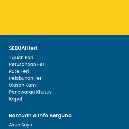
SEBUAHferi
Tujuan Feri
Perusahaan Feri
Rute Feri
Pelabuhan Feri
Ulasan Kami
Penawaran Khusus
Kapal
Bantuan & Info Berguna
Akun Saya