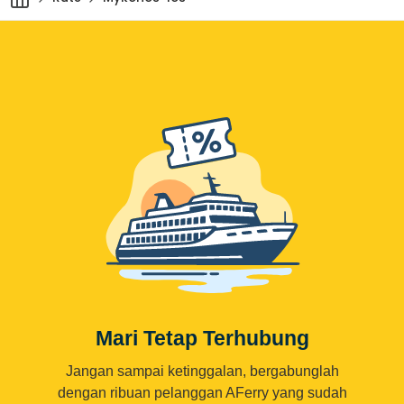
Mari Tetap Terhubung
Jangan sampai ketinggalan, bergabunglah
dengan ribuan pelanggan AFerry yang sudah