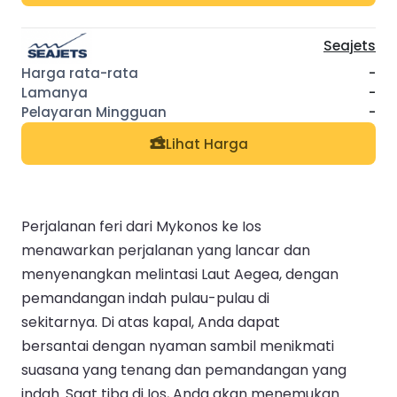
Seajets
-
-
-
Lihat Harga
Perjalanan feri dari Mykonos ke Ios
menawarkan perjalanan yang lancar dan
menyenangkan melintasi Laut Aegea, dengan
pemandangan indah pulau-pulau di
sekitarnya. Di atas kapal, Anda dapat
bersantai dengan nyaman sambil menikmati
suasana yang tenang dan pemandangan yang
indah. Saat tiba di Ios, Anda akan menemukan