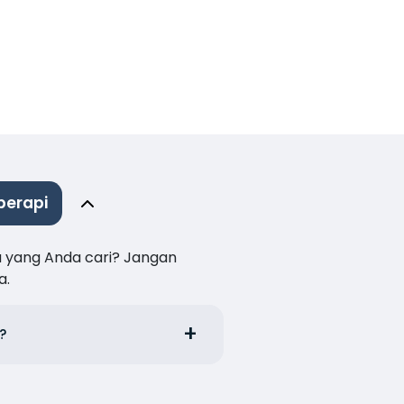
berapi
a yang Anda cari? Jangan
a.
?