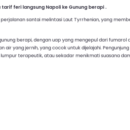
tarif feri langsung Napoli ke Gunung berapi .
n perjalanan santai melintasi Laut Tyrrhenian, yang me
nung berapi, dengan uap yang mengepul dari fumarol dan
an air yang jernih, yang cocok untuk dijelajahi. Pengunj
ur terapeutik, atau sekadar menikmati suasana damai di