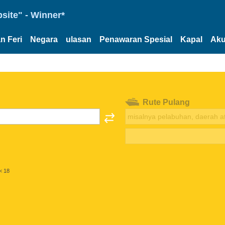
site" - Winner*
n Feri
Negara
ulasan
Penawaran Spesial
Kapal
Aku
Rute Pulang
< 18