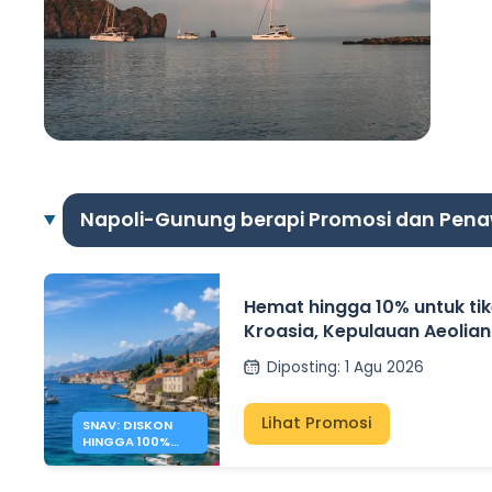
Napoli-Gunung berapi Promosi dan Pen
Hemat hingga 10% untuk tike
Kroasia, Kepulauan Aeolian
Kepulauan Pontine dengan
Diposting
:
1 Agu 2026
Lihat Promosi
SNAV: DISKON
HINGGA 100%
UNTUK FERI KE
KROASIA DAN
ITALIA