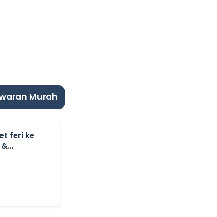
awaran Murah
t feri ke
 &
 SNAV.