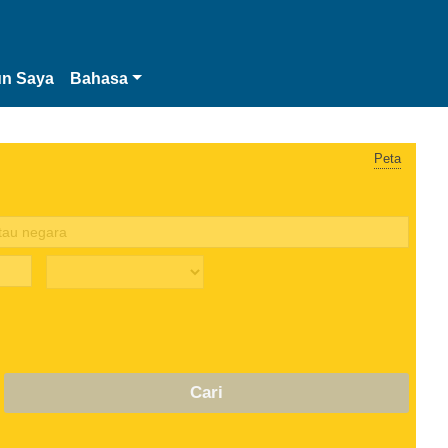
n Saya
Bahasa
Peta
Cari