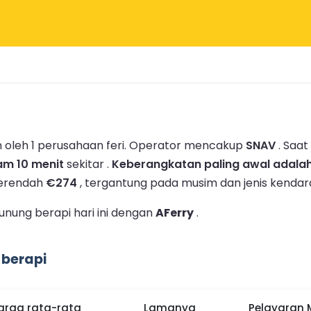
 oleh 1 perusahaan feri.
Operator mencakup
SNAV
.
Saat 
jam 10 menit
sekitar .
Keberangkatan paling awal adalah
serendah
€274
, tergantung pada musim dan jenis kendar
unung berapi hari ini dengan
AFerry
.
 berapi
arga rata-rata
Lamanya
Pelayaran