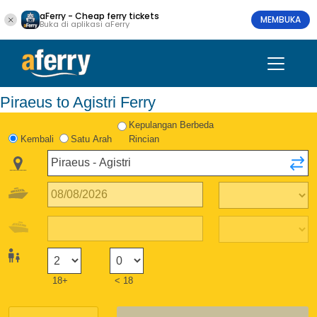
aFerry - Cheap ferry tickets
MEMBUKA
Buka di aplikasi aFerry
Piraeus to Agistri Ferry
Kepulangan Berbeda
Kembali
Satu Arah
Rincian
18+
< 18