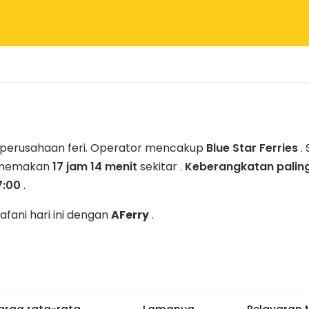
1 perusahaan feri.
Operator mencakup
Blue Star Ferries
.
a memakan
17 jam 14 menit
sekitar .
Keberangkatan paling
7:00
.
afani hari ini dengan
AFerry
.