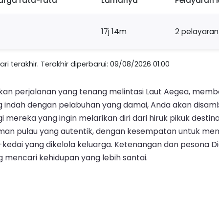
arga rata-rata
Lamanya
Pelayaran
17j 14m
2 pelayaran
 terakhir. Terakhir diperbarui: 09/08/2026 01:00
arkan perjalanan yang tenang melintasi Laut Aegea, me
 yang indah dengan pelabuhan yang damai, Anda akan disa
 mereka yang ingin melarikan diri dari hiruk pikuk destin
laman pulau yang autentik, dengan kesempatan untuk menj
i-kedai yang dikelola keluarga. Ketenangan dan pesona D
mencari kehidupan yang lebih santai.