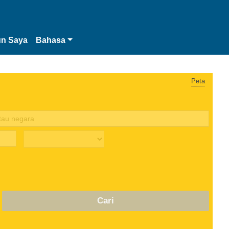
n Saya
Bahasa
Peta
Cari