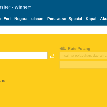
site" - Winner*
n Feri
Negara
ulasan
Penawaran Spesial
Kapal
Aku
Rute Pulang
< 18